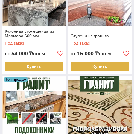
Кухонная столешница из
Мрамора 600 мм
Ступени из гранита
Под заказ
Под заказ
54 000
15 000
от
₸/пог.м
от
₸/пог.м
Купить
Купить
Топ продаж