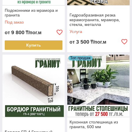
Подоконники из мрамора и
гранита
Гидроабразивная резка
керамогранита, мрамора,
Под заказ
стекла, металла
Услуга
9 800
от
₸/пог.м
3 500
от
₸/пог.м
Купить
Топ продаж
Кухонная столешница из
гранита, 600 мм