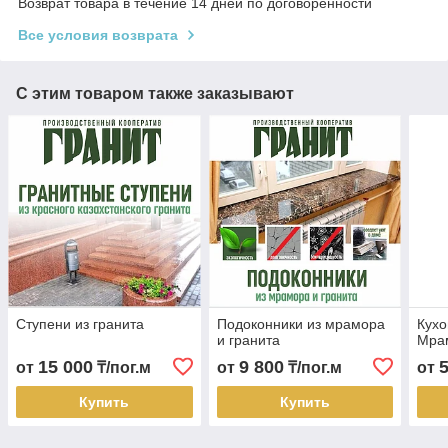
Возврат товара в течение 14 дней по договоренности
Все условия возврата
С этим товаром также заказывают
Ступени из гранита
Подоконники из мрамора
Кухо
и гранита
Мра
15 000
9 800
от
₸/пог.м
от
₸/пог.м
от
Купить
Купить