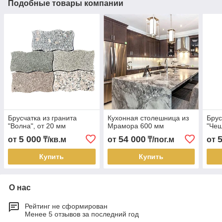
Подобные товары компании
Брусчатка из гранита
Кухонная столешница из
Брус
"Волна", от 20 мм
Мрамора 600 мм
"Чеш
5 000
54 000
от
₸/кв.м
от
₸/пог.м
от
Купить
Купить
О нас
Рейтинг не сформирован
Менее 5 отзывов за последний год