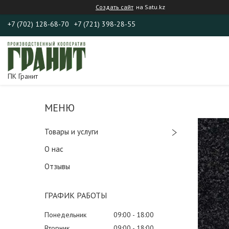
Создать сайт
на Satu.kz
+7 (702) 128-68-70
+7 (721) 398-28-55
ПК Гранит
Товары и услуги
О нас
Отзывы
ГРАФИК РАБОТЫ
Понедельник
09:00
18:00
Вторник
09:00
18:00